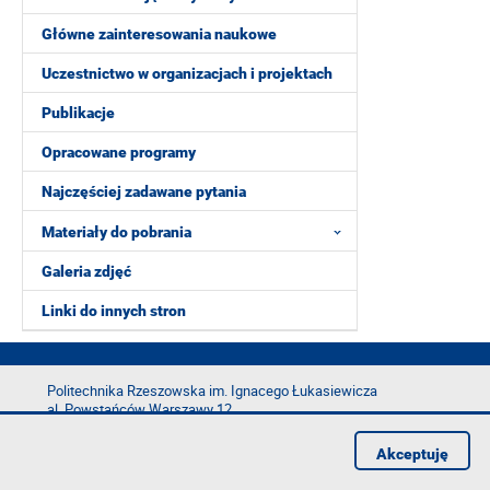
Główne zainteresowania naukowe
Uczestnictwo w organizacjach i projektach
Publikacje
Opracowane programy
Najczęściej zadawane pytania
Materiały do pobrania
Galeria zdjęć
Linki do innych stron
Politechnika Rzeszowska im. Ignacego Łukasiewicza
al. Powstańców Warszawy 12
35-029 Rzeszów
Akceptuję
tel.: +48 17 865 11 00
fax: +48 17 854 12 60