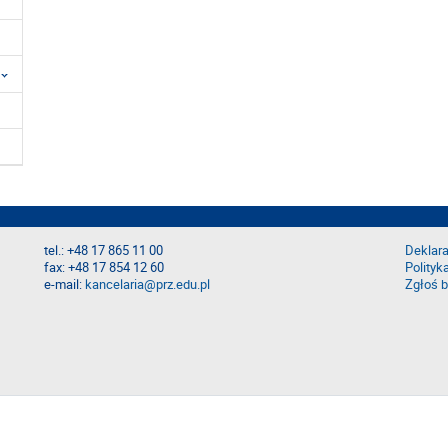
tel.: +48 17 865 11 00
Deklara
fax: +48 17 854 12 60
Polityk
e-mail:
kancelaria@prz.edu.pl
Zgłoś b