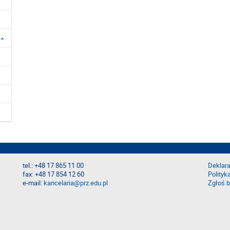
tel.: +48 17 865 11 00
Deklara
fax: +48 17 854 12 60
Polityk
e-mail:
kancelaria@prz.edu.pl
Zgłoś b