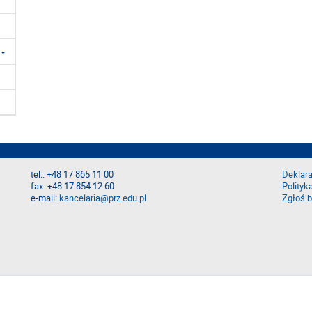
tel.: +48 17 865 11 00
Deklara
fax: +48 17 854 12 60
Polityk
e-mail:
kancelaria@prz.edu.pl
Zgłoś b